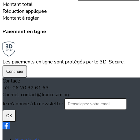
Montant total
Réduction appliquée
Montant à régler
Paiement en ligne
Les paiements en ligne sont protégés par le 3D-Secure.
Continuer
Contact:
Tél : 06 20 32 61 63
Courriel: contact@francelam.org
Je m'abonne à la newsletter
OK
Plan du site