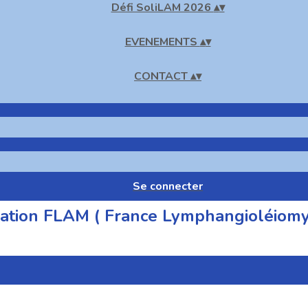
Défi SoliLAM 2026
▴
▾
EVENEMENTS
▴
▾
CONTACT
▴
▾
Se connecter
ociation FLAM ( France Lymphangioléiom